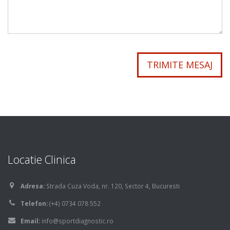
Locatie Clinica
Adresa:
Strada Cuza Voda, nr. 120, Sector 4, Bucuresti
Telefon:
(+4) 0734 078 552
Email:
info@sportdiagnostic.ro